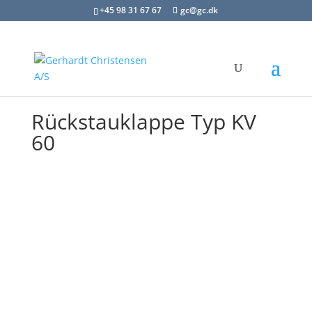
+45 98 31 67 67
gc@gc.dk
Rückstauklappe Typ KV
60