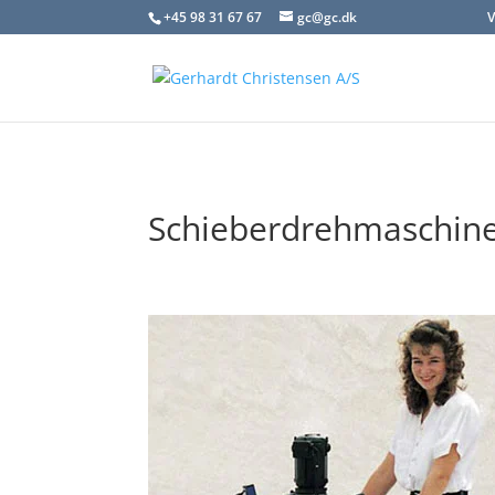
+45 98 31 67 67
gc@gc.dk
V
Schieberdrehmaschin