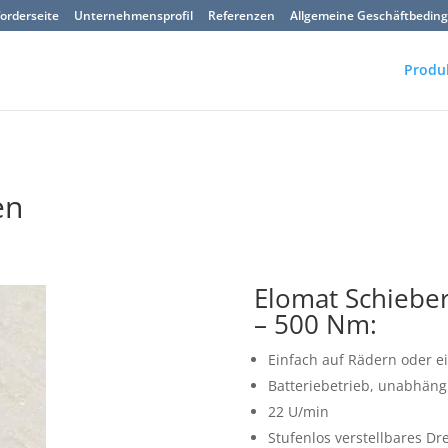
orderseite
Unternehmensprofil
Referenzen
Allgemeine Geschäftbedin
Produ
en
Elomat Schiebe
– 500 Nm:
Einfach auf Rädern oder e
Batteriebetrieb, unabhäng
22 U/min
Stufenlos verstellbares 