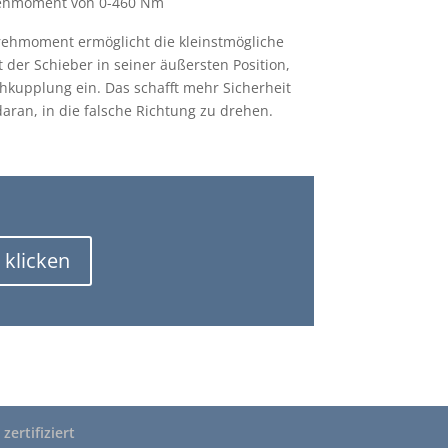
Drehmoment von 0-460 Nm
Drehmoment ermöglicht die kleinstmögliche
er Schieber in seiner äußersten Position,
chkupplung ein. Das schafft mehr Sicherheit
ran, in die falsche Richtung zu drehen.
 klicken
zertifiziert