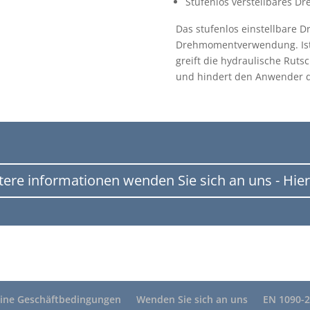
Stufenlos verstellbares 
Das stufenlos einstellbare 
Drehmomentverwendung. Ist d
greift die hydraulische Ruts
und hindert den Anwender da
tere informationen wenden Sie sich an uns - Hier
ine Geschäftbedingungen
Wenden Sie sich an uns
EN 1090-2 