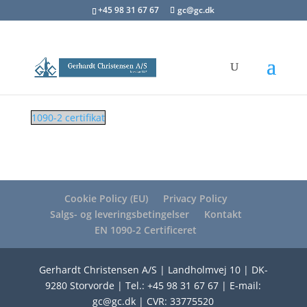
+45 98 31 67 67
gc@gc.dk
1090-2 certifikat
Cookie Policy (EU)
Privacy Policy
Salgs- og leveringsbetingelser
Kontakt
EN 1090-2 Certificeret
Gerhardt Christensen A/S | Landholmvej 10 | DK-
9280 Storvorde | Tel.: +45 98 31 67 67 | E-mail:
gc@gc.dk | CVR: 33775520