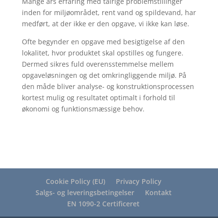
Mange års erfaring med talrige problemstillinger
inden for miljøområdet, rent vand og spildevand, har
medført, at der ikke er den opgave, vi ikke kan løse.
Ofte begynder en opgave med besigtigelse af den
lokalitet, hvor produktet skal opstilles og fungere.
Dermed sikres fuld overensstemmelse mellem
opgaveløsningen og det omkringliggende miljø. På
den måde bliver analyse- og konstruktionsprocessen
kortest mulig og resultatet optimalt i forhold til
økonomi og funktionsmæssige behov.
Cookie Policy (EU)
Privacy Policy
Salgs- og leveringsbetingelser
Kontakt
EN 1090-2 Certificeret