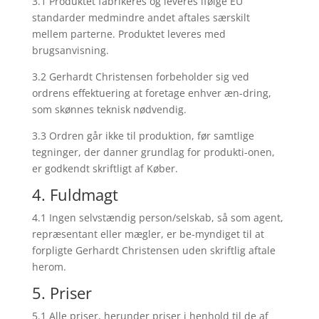
3.1 Produktet fabrikeres og leveres ifølge EU
standarder medmindre andet aftales særskilt
mellem parterne. Produktet leveres med
brugsanvisning.
3.2 Gerhardt Christensen forbeholder sig ved
ordrens effektuering at foretage enhver æn-dring,
som skønnes teknisk nødvendig.
3.3 Ordren går ikke til produktion, før samtlige
tegninger, der danner grundlag for produkti-onen,
er godkendt skriftligt af Køber.
4. Fuldmagt
4.1 Ingen selvstændig person/selskab, så som agent,
repræsentant eller mægler, er be-myndiget til at
forpligte Gerhardt Christensen uden skriftlig aftale
herom.
5. Priser
5.1 Alle priser, herunder priser i henhold til de af