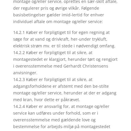
montage og/eller service, oprettes en sær-skilt aftale,
der regulerer pris og øvrige vilkår. Følgende
basisbetingelser gælder imid-lertid for enhver
individuel aftale om montage og/eller service:
14.2.1 Køber er forpligtiget til for egen regning at
søge for at vand og drivkraft, her-under trykluft,
elektrisk strøm mv. er til stede i nødvendigt omfang.
14.2.2 Køber er forpligtiget til at sikre, at
montagestedet er klargjort, herunder tørt og rengjort
i overensstemmelse med Gerhardt Christensens
anvisninger.
14.2.3 Køber er forpligtiget til at sikre, at
adgangsforholdene er afstemt med den be-stilte
montage og/eller service, herunder at der er adgang
med kran, hvor dette er påkrævet.
14.2.4 Køber er ansvarlig for, at montage og/eller
service kan udføres under forhold, som er i
overensstemmelse med gældende love og
bestemmelse for arbejds-miljø på montagestedet