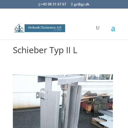
+45 98 31 67 67
gc@gc.dk
Schieber Typ II L