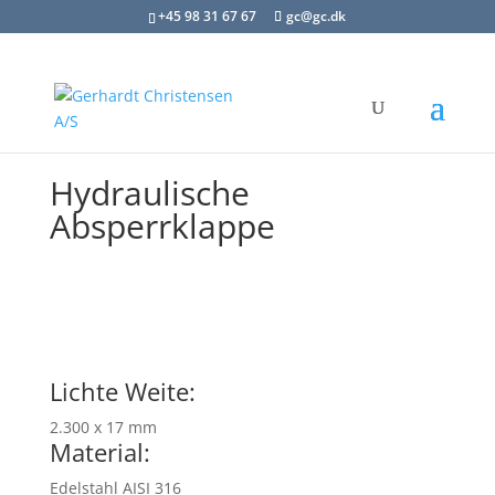
+45 98 31 67 67
gc@gc.dk
Hydraulische
Absperrklappe
Lichte Weite:
2.300 x 17 mm
Material:
Edelstahl AISI 316