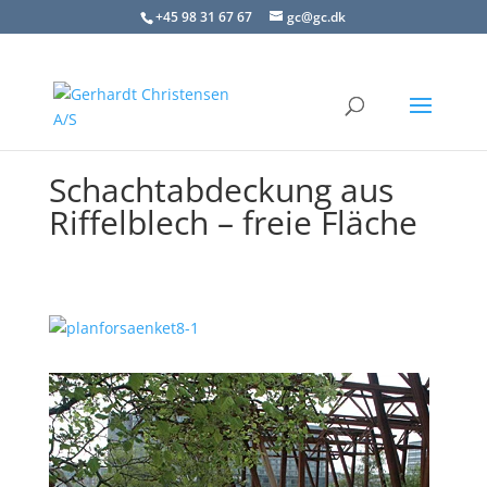
+45 98 31 67 67
gc@gc.dk
Schachtabdeckung aus
Riffelblech – freie Fläche