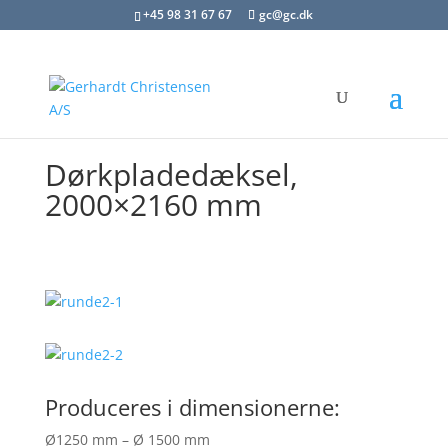
+45 98 31 67 67
gc@gc.dk
Dørkpladedæksel,
2000×2160 mm
Produceres i dimensionerne:
Ø1250 mm – Ø 1500 mm