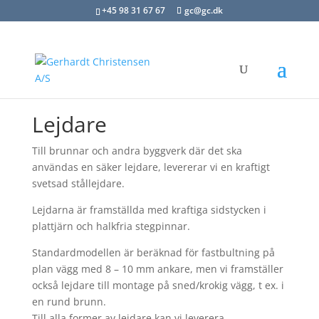
+45 98 31 67 67
gc@gc.dk
Lejdare
Till brunnar och andra byggverk där det ska
användas en säker lejdare, levererar vi en kraftigt
svetsad stållejdare.
Lejdarna är framställda med kraftiga sidstycken i
plattjärn och halkfria stegpinnar.
Standardmodellen är beräknad för fastbultning på
plan vägg med 8 – 10 mm ankare, men vi framställer
också lejdare till montage på sned/krokig vägg, t ex. i
en rund brunn.
Till alla former av lejdare kan vi leverera