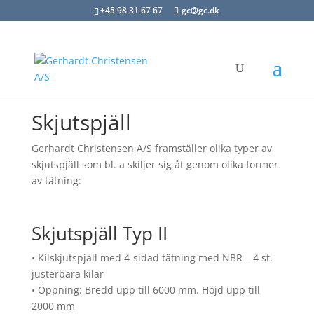
+45 98 31 67 67
gc@gc.dk
Skjutspjäll
Gerhardt Christensen A/S framställer olika typer av
skjutspjäll som bl. a skiljer sig åt genom olika former
av tätning:
Skjutspjäll Typ II
• Kilskjutspjäll med 4-sidad tätning med NBR – 4 st.
justerbara kilar
• Öppning: Bredd upp till 6000 mm. Höjd upp till
2000 mm