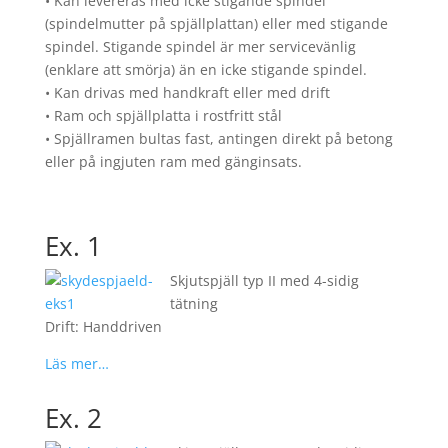
• Kan levereras med icke stigande spindel
(spindelmutter på spjällplattan) eller med stigande
spindel. Stigande spindel är mer servicevänlig
(enklare att smörja) än en icke stigande spindel.
• Kan drivas med handkraft eller med drift
• Ram och spjällplatta i rostfritt stål
• Spjällramen bultas fast, antingen direkt på betong
eller på ingjuten ram med gänginsats.
Ex. 1
Skjutspjäll typ II med 4-sidig
tätning
Drift: Handdriven
Läs mer…
Ex. 2