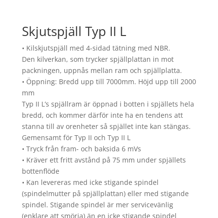
Skjutspjäll Typ II L
• Kilskjutspjäll med 4-sidad tätning med NBR.
Den kilverkan, som trycker spjällplattan in mot
packningen, uppnås mellan ram och spjällplatta.
• Öppning: Bredd upp till 7000mm. Höjd upp till 2000
mm
Typ II L’s spjällram är öppnad i botten i spjällets hela
bredd, och kommer därför inte ha en tendens att
stanna till av orenheter så spjället inte kan stängas.
Gemensamt för Typ II och Typ II L
• Tryck från fram- och baksida 6 mVs
• Kräver ett fritt avstånd på 75 mm under spjällets
bottenflöde
• Kan levereras med icke stigande spindel
(spindelmutter på spjällplattan) eller med stigande
spindel. Stigande spindel är mer servicevänlig
(enklare att smörja) än en icke stigande spindel