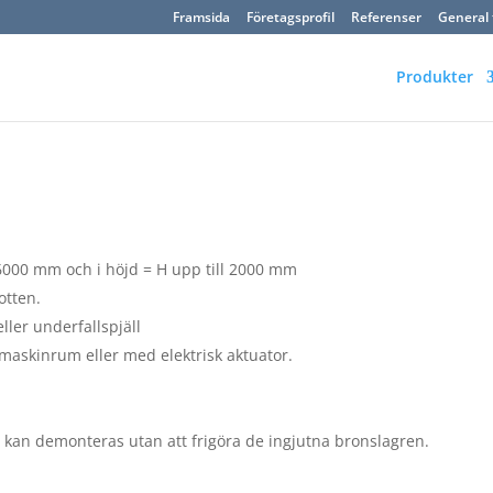
Framsida
Företagsprofil
Referenser
General 
Produkter
 6000 mm och i höjd = H upp till 2000 mm
otten.
eller underfallspjäll
t maskinrum eller med elektrisk aktuator.
n kan demonteras utan att frigöra de ingjutna bronslagren.