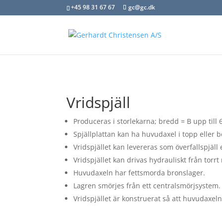
+45 98 31 67 67
gc@gc.dk
Vridspjäll
Produceras i storlekarna; bredd = B upp till
Spjällplattan kan ha huvudaxel i topp eller b
Vridspjället kan levereras som överfallspjäll 
Vridspjället kan drivas hydrauliskt från torr
Huvudaxeln har fettsmorda bronslager.
Lagren smörjes från ett centralsmörjsystem.
Vridspjället är konstruerat så att huvudaxel