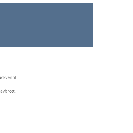
ackventil
avbrott.