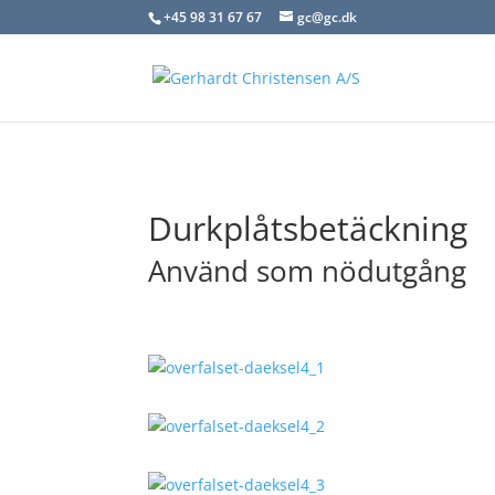
+45 98 31 67 67
gc@gc.dk
Durkplåtsbetäckning
Använd som nödutgång