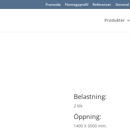
Framsida
Företagsprofil
Referenser
General 
Produkter
Belastning:
2 kN.
Öppning:
1400 X 5000 mm.