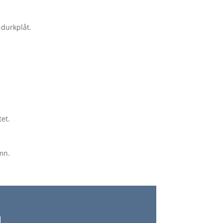
-durkplåt.
et.
mn.